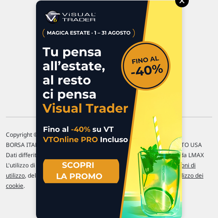
×
47923 Rimini
P.IVA 02 452 460 401
Chi siamo
Commenti e segnalazioni
Contattaci
Copyright © 1996-2026 Traderlink Italia s.r.l.
BORSA ITALIANA Quotazioni di borsa differite di 15 min. / MERCATO USA
Dati differiti di 15 min. (fonte Intrinio) / FOREX Quotazioni fornite da LMAX
L'utilizzo di questo sito implica l'accettazione delle nostre
Condizioni di
utilizzo
, del
Disclaimer MAR
, delle
Politiche sulla privacy
e dell'
Utilizzo dei
cookie
.