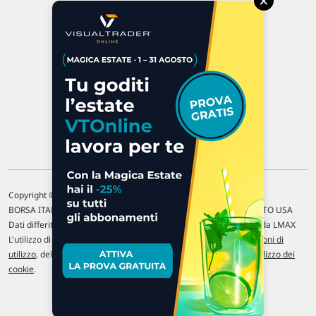
×
47923 Rimini
P.IVA 02 452 460 401
Chi siamo
Commenti e segnalazioni
Contattaci
Copyright © 1996-2026 Traderlink Italia s.r.l.
BORSA ITALIANA Quotazioni di borsa differite di 15 min. / MERCATO USA
Dati differiti di 15 min. (fonte Intrinio) / FOREX Quotazioni fornite da LMAX
L'utilizzo di questo sito implica l'accettazione delle nostre
Condizioni di
utilizzo
, del
Disclaimer MAR
, delle
Politiche sulla privacy
e dell'
Utilizzo dei
cookie
.