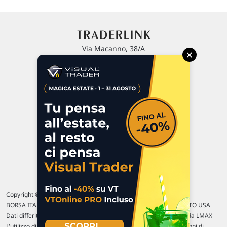
Via Macanno, 38/A
×
47923 Rimini
P.IVA 02 452 460 401
Chi siamo
Commenti e segnalazioni
Contattaci
Copyright © 1996-2026 Traderlink Italia s.r.l.
BORSA ITALIANA Quotazioni di borsa differite di 15 min. / MERCATO USA
Dati differiti di 15 min. (fonte Intrinio) / FOREX Quotazioni fornite da LMAX
L'utilizzo di questo sito implica l'accettazione delle nostre
Condizioni di