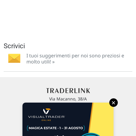
Scrivici
I tuoi suggerimenti per noi sono preziosi e
molto utili! »
Via Macanno, 38/A
×
47923 Rimini
P.IVA 02 452 460 401
Chi siamo