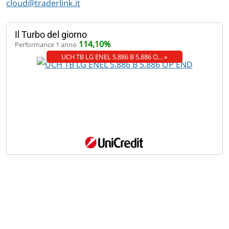
cloud@traderlink.it
Il Turbo del giorno
114,10%
Performance 1 anno
UCH TB LG ENEL 5.886 B 5.886 O… »