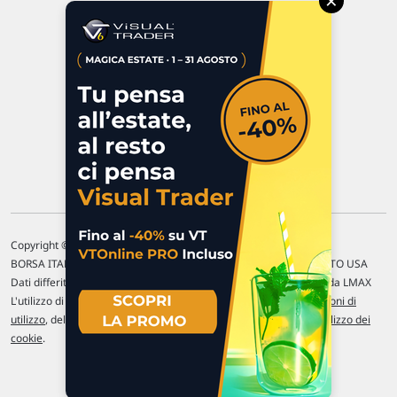
×
47923 Rimini
P.IVA 02 452 460 401
Chi siamo
Commenti e segnalazioni
Contattaci
Copyright © 1996-2026 Traderlink Italia s.r.l.
BORSA ITALIANA Quotazioni di borsa differite di 15 min. / MERCATO USA
Dati differiti di 15 min. (fonte Intrinio) / FOREX Quotazioni fornite da LMAX
L'utilizzo di questo sito implica l'accettazione delle nostre
Condizioni di
utilizzo
, del
Disclaimer MAR
, delle
Politiche sulla privacy
e dell'
Utilizzo dei
cookie
.