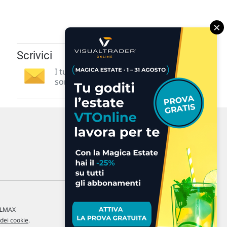
×
Scrivici
I tuoi suggerimenti per noi
sono preziosi e molto utili! »
a LMAX
 dei cookie
.