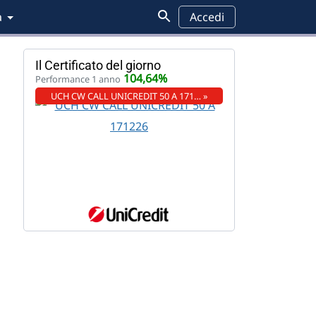
a
Accedi
Il Certificato del giorno
104,64%
Performance 1 anno
UCH CW CALL UNICREDIT 50 A 171… »