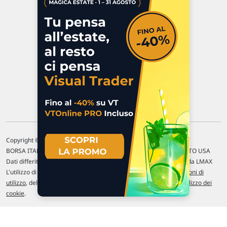
47923 Rimini
P.IVA 02 452 460 401
Chi siamo
Commenti e segnalazioni
Contattaci
Copyright © 1996-2026 Traderlink Italia s.r.l.
BORSA ITALIANA Quotazioni di borsa differite di 15 min. / MERCATO USA
Dati differiti di 15 min. (fonte Intrinio) / FOREX Quotazioni fornite da LMAX
L'utilizzo di questo sito implica l'accettazione delle nostre
Condizioni di
utilizzo
, del
Disclaimer MAR
, delle
Politiche sulla privacy
e dell'
Utilizzo dei
cookie
.