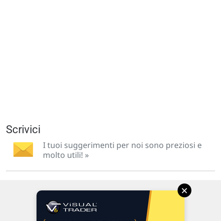
Scrivici
I tuoi suggerimenti per noi sono preziosi e
molto utili! »
×
Via Macanno, 38/A