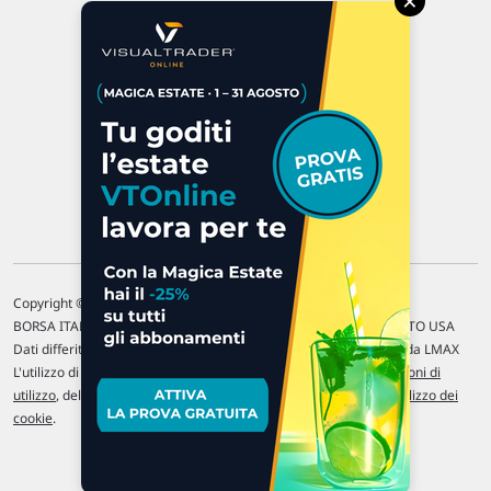
×
47923 Rimini
P.IVA 02 452 460 401
Chi siamo
Commenti e segnalazioni
Contattaci
Copyright © 1996-2026 Traderlink Italia s.r.l.
BORSA ITALIANA Quotazioni di borsa differite di 15 min. / MERCATO USA
Dati differiti di 15 min. (fonte Intrinio) / FOREX Quotazioni fornite da LMAX
L'utilizzo di questo sito implica l'accettazione delle nostre
Condizioni di
utilizzo
, del
Disclaimer MAR
, delle
Politiche sulla privacy
e dell'
Utilizzo dei
cookie
.