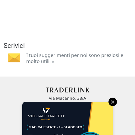
Scrivici
I tuoi suggerimenti per noi sono preziosi e
molto utili! »
Via Macanno, 38/A
×
47923 Rimini
P.IVA 02 452 460 401
Chi siamo