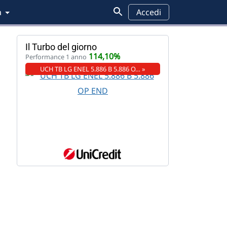
a
Accedi
Il Turbo del giorno
114,10%
Performance 1 anno
UCH TB LG ENEL 5.886 B 5.886 O… »