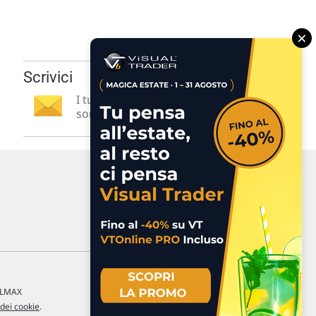
×
Scrivici
I tuoi suggerimenti per noi
sono preziosi e molto utili! »
a LMAX
 dei cookie
.