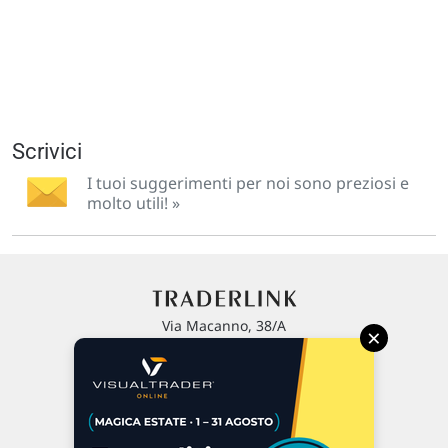
Scrivici
I tuoi suggerimenti per noi sono preziosi e
molto utili! »
Via Macanno, 38/A
×
47923 Rimini
P.IVA 02 452 460 401
Chi siamo