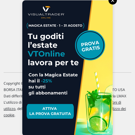
×
47923 Rimini
P.IVA 02 452 460 401
Chi siamo
Commenti e segnalazioni
Contattaci
Copyright © 1996-2026 Traderlink Italia s.r.l.
BORSA ITALIANA Quotazioni di borsa differite di 15 min. / MERCATO USA
Dati differiti di 15 min. (fonte Intrinio) / FOREX Quotazioni fornite da LMAX
L'utilizzo di questo sito implica l'accettazione delle nostre
Condizioni di
utilizzo
, del
Disclaimer MAR
, delle
Politiche sulla privacy
e dell'
Utilizzo dei
cookie
.