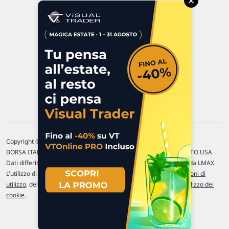
×
47923 Rimini
P.IVA 02 452 460 401
Chi siamo
Commenti e segnalazioni
Contattaci
Copyright © 1996-2026 Traderlink Italia s.r.l.
BORSA ITALIANA Quotazioni di borsa differite di 15 min. / MERCATO USA
Dati differiti di 15 min. (fonte Intrinio) / FOREX Quotazioni fornite da LMAX
L'utilizzo di questo sito implica l'accettazione delle nostre
Condizioni di
utilizzo
, del
Disclaimer MAR
, delle
Politiche sulla privacy
e dell'
Utilizzo dei
cookie
.