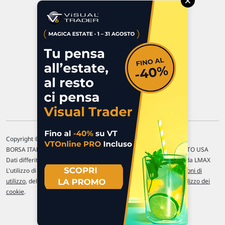
×
47923 Rimini
P.IVA 02 452 460 401
Chi siamo
Commenti e segnalazioni
Contattaci
Copyright © 1996-2026 Traderlink Italia s.r.l.
BORSA ITALIANA Quotazioni di borsa differite di 15 min. / MERCATO USA
Dati differiti di 15 min. (fonte Intrinio) / FOREX Quotazioni fornite da LMAX
L'utilizzo di questo sito implica l'accettazione delle nostre
Condizioni di
utilizzo
, del
Disclaimer MAR
, delle
Politiche sulla privacy
e dell'
Utilizzo dei
cookie
.