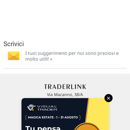
Scrivici
I tuoi suggerimenti per noi sono preziosi e
molto utili! »
Via Macanno, 38/A
×
47923 Rimini
P.IVA 02 452 460 401
Chi siamo