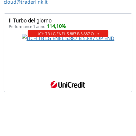
cloud@traderlink.it
Il Turbo del giorno
114,10%
Performance 1 anno
UCH TB LG ENEL 5.887 B 5.887 O… »