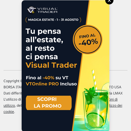
×
47923 Rimini
P.IVA 02 452 460 401
Chi siamo
Commenti e segnalazioni
Contattaci
Copyright © 1996-2026 Traderlink Italia s.r.l.
BORSA ITALIANA Quotazioni di borsa differite di 15 min. / MERCATO USA
Dati differiti di 15 min. (fonte Intrinio) / FOREX Quotazioni fornite da LMAX
L'utilizzo di questo sito implica l'accettazione delle nostre
Condizioni di
utilizzo
, del
Disclaimer MAR
, delle
Politiche sulla privacy
e dell'
Utilizzo dei
cookie
.