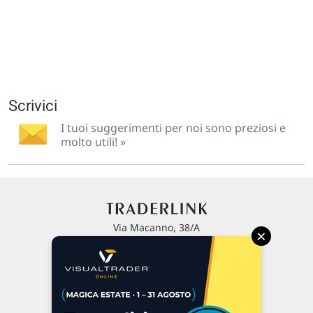
Scrivici
I tuoi suggerimenti per noi sono preziosi e
molto utili! »
Via Macanno, 38/A
×
47923 Rimini
P.IVA 02 452 460 401
Chi siamo