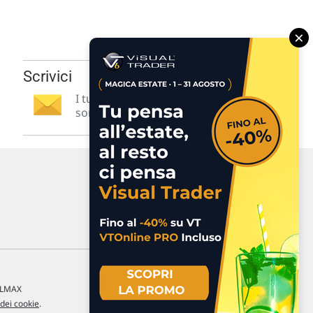
×
Scrivici
I tuoi suggerimenti per noi
sono preziosi e molto utili! »
a LMAX
 dei cookie
.