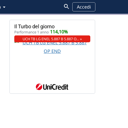
a
Accedi
Il Turbo del giorno
114,10%
Performance 1 anno
UCH TB LG ENEL 5.887 B 5.887 O… »