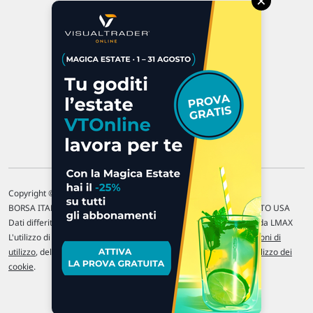
×
47923 Rimini
P.IVA 02 452 460 401
Chi siamo
Commenti e segnalazioni
Contattaci
Copyright © 1996-2026 Traderlink Italia s.r.l.
BORSA ITALIANA Quotazioni di borsa differite di 15 min. / MERCATO USA
Dati differiti di 15 min. (fonte Intrinio) / FOREX Quotazioni fornite da LMAX
L'utilizzo di questo sito implica l'accettazione delle nostre
Condizioni di
utilizzo
, del
Disclaimer MAR
, delle
Politiche sulla privacy
e dell'
Utilizzo dei
cookie
.