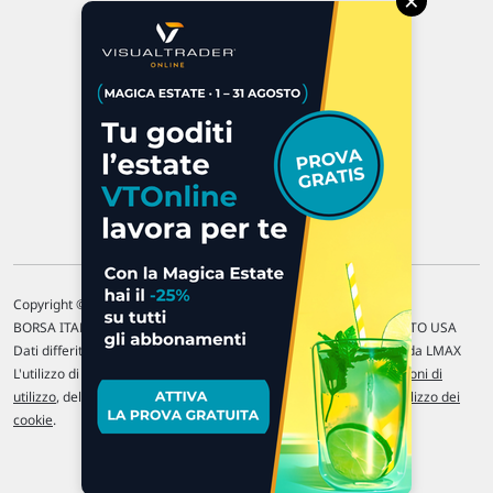
×
47923 Rimini
P.IVA 02 452 460 401
Chi siamo
Commenti e segnalazioni
Contattaci
Copyright © 1996-2026 Traderlink Italia s.r.l.
BORSA ITALIANA Quotazioni di borsa differite di 15 min. / MERCATO USA
Dati differiti di 15 min. (fonte Intrinio) / FOREX Quotazioni fornite da LMAX
L'utilizzo di questo sito implica l'accettazione delle nostre
Condizioni di
utilizzo
, del
Disclaimer MAR
, delle
Politiche sulla privacy
e dell'
Utilizzo dei
cookie
.