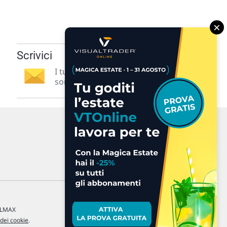
×
Scrivici
I tuoi suggerimenti per noi
sono preziosi e molto utili! »
a LMAX
 dei cookie
.