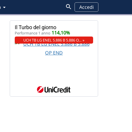
a
Accedi
Il Turbo del giorno
114,10%
Performance 1 anno
UCH TB LG ENEL 5.886 B 5.886 O… »