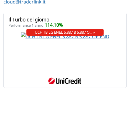
cloud@traderlink.it
Il Turbo del giorno
114,10%
Performance 1 anno
UCH TB LG ENEL 5.887 B 5.887 O… »