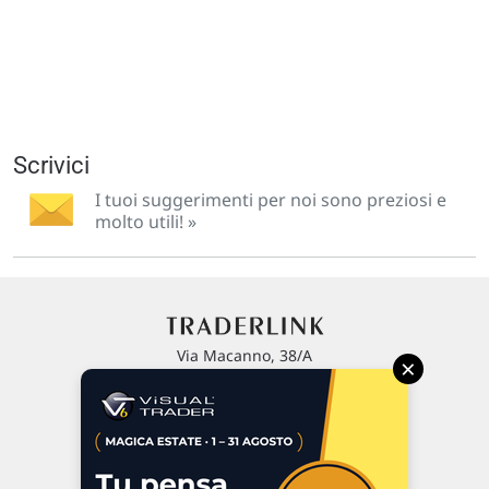
Scrivici
I tuoi suggerimenti per noi sono preziosi e
molto utili! »
Via Macanno, 38/A
×
47923 Rimini
P.IVA 02 452 460 401
Chi siamo