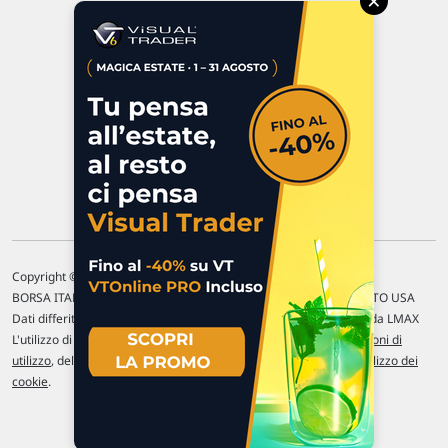
×
47923 Rimini
P.IVA 02 452 460 401
Chi siamo
Commenti e segnalazioni
Contattaci
Copyright © 1996-2026 Traderlink Italia s.r.l.
BORSA ITALIANA Quotazioni di borsa differite di 15 min. / MERCATO USA
Dati differiti di 15 min. (fonte Intrinio) / FOREX Quotazioni fornite da LMAX
L'utilizzo di questo sito implica l'accettazione delle nostre
Condizioni di
utilizzo
, del
Disclaimer MAR
, delle
Politiche sulla privacy
e dell'
Utilizzo dei
cookie
.