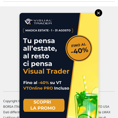
×
Via Macanno, 38/A
47923 Rimini
P.IVA 02 452 460 401
Chi siamo
Commenti e segnalazioni
Contattaci
Copyright © 1996-2026 Traderlink Italia s.r.l.
BORSA ITALIANA Quotazioni di borsa differite di 15 min. / MERCATO USA
Dati differiti di 15 min. (fonte Intrinio) / FOREX Quotazioni fornite da LMAX
L'utilizzo di questo sito implica l'accettazione delle nostre
Condizioni di