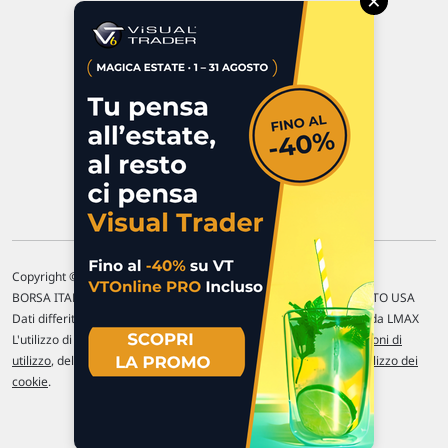
×
47923 Rimini
P.IVA 02 452 460 401
Chi siamo
Commenti e segnalazioni
Contattaci
Copyright © 1996-2026 Traderlink Italia s.r.l.
BORSA ITALIANA Quotazioni di borsa differite di 15 min. / MERCATO USA
Dati differiti di 15 min. (fonte Intrinio) / FOREX Quotazioni fornite da LMAX
L'utilizzo di questo sito implica l'accettazione delle nostre
Condizioni di
utilizzo
, del
Disclaimer MAR
, delle
Politiche sulla privacy
e dell'
Utilizzo dei
cookie
.