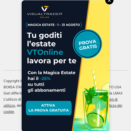
×
47923 Rimini
P.IVA 02 452 460 401
Chi siamo
Commenti e segnalazioni
Contattaci
Copyright © 1996-2026 Traderlink Italia s.r.l.
BORSA ITALIANA Quotazioni di borsa differite di 15 min. / MERCATO USA
Dati differiti di 15 min. (fonte Intrinio) / FOREX Quotazioni fornite da LMAX
L'utilizzo di questo sito implica l'accettazione delle nostre
Condizioni di
utilizzo
, del
Disclaimer MAR
, delle
Politiche sulla privacy
e dell'
Utilizzo dei
cookie
.