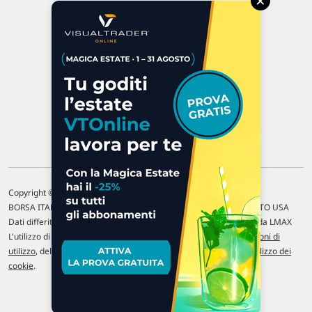
×
47923 Rimini
P.IVA 02 452 460 401
Chi siamo
Commenti e segnalazioni
Contattaci
Copyright © 1996-2026 Traderlink Italia s.r.l.
BORSA ITALIANA Quotazioni di borsa differite di 15 min. / MERCATO USA
Dati differiti di 15 min. (fonte Intrinio) / FOREX Quotazioni fornite da LMAX
L'utilizzo di questo sito implica l'accettazione delle nostre
Condizioni di
utilizzo
, del
Disclaimer MAR
, delle
Politiche sulla privacy
e dell'
Utilizzo dei
cookie
.