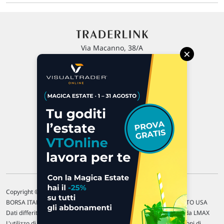
Via Macanno, 38/A
×
47923 Rimini
P.IVA 02 452 460 401
Chi siamo
Commenti e segnalazioni
Contattaci
Copyright © 1996-2026 Traderlink Italia s.r.l.
BORSA ITALIANA Quotazioni di borsa differite di 15 min. / MERCATO USA
Dati differiti di 15 min. (fonte Intrinio) / FOREX Quotazioni fornite da LMAX
L'utilizzo di questo sito implica l'accettazione delle nostre
Condizioni di