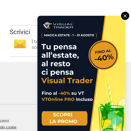
×
Scrivici
I tuoi suggerimenti per noi
sono preziosi e molto utili! »
a LMAX
 dei cookie
.