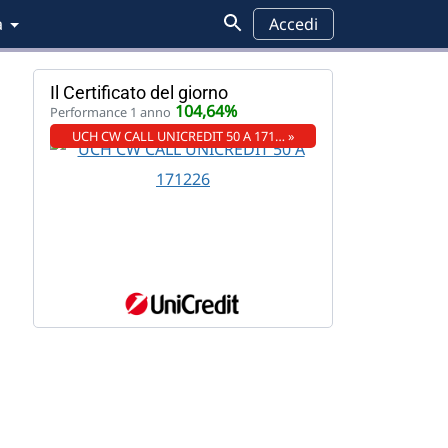
a
Accedi
Il Certificato del giorno
104,64%
Performance 1 anno
UCH CW CALL UNICREDIT 50 A 171… »