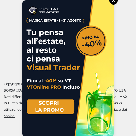
×
47923 Rimini
P.IVA 02 452 460 401
Chi siamo
Commenti e segnalazioni
Contattaci
Copyright © 1996-2026 Traderlink Italia s.r.l.
BORSA ITALIANA Quotazioni di borsa differite di 15 min. / MERCATO USA
Dati differiti di 15 min. (fonte Intrinio) / FOREX Quotazioni fornite da LMAX
L'utilizzo di questo sito implica l'accettazione delle nostre
Condizioni di
utilizzo
, del
Disclaimer MAR
, delle
Politiche sulla privacy
e dell'
Utilizzo dei
cookie
.