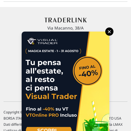
Via Macanno, 38/A
×
47923 Rimini
P.IVA 02 452 460 401
Chi siamo
Commenti e segnalazioni
Contattaci
Copyright © 1996-2026 Traderlink Italia s.r.l.
BORSA ITALIANA Quotazioni di borsa differite di 15 min. / MERCATO USA
Dati differiti di 15 min. (fonte Intrinio) / FOREX Quotazioni fornite da LMAX
L'utilizzo di questo sito implica l'accettazione delle nostre
Condizioni di