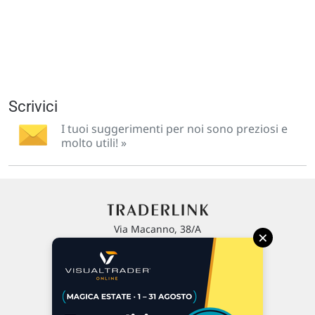
Scrivici
I tuoi suggerimenti per noi sono preziosi e
molto utili! »
Via Macanno, 38/A
×
47923 Rimini
P.IVA 02 452 460 401
Chi siamo