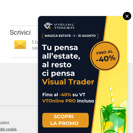
×
Scrivici
I tuoi suggerimenti per noi
sono preziosi e molto utili! »
a LMAX
 dei cookie
.