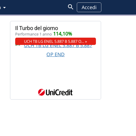
a
Accedi
Il Turbo del giorno
114,10%
Performance 1 anno
UCH TB LG ENEL 5.887 B 5.887 O… »