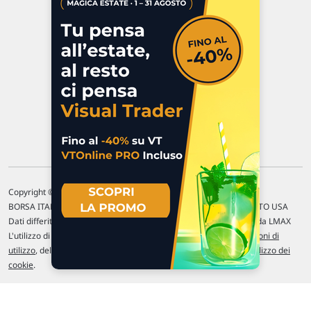
47923 Rimini
P.IVA 02 452 460 401
Chi siamo
Commenti e segnalazioni
Contattaci
Copyright © 1996-2026 Traderlink Italia s.r.l.
BORSA ITALIANA Quotazioni di borsa differite di 15 min. / MERCATO USA
Dati differiti di 15 min. (fonte Intrinio) / FOREX Quotazioni fornite da LMAX
L'utilizzo di questo sito implica l'accettazione delle nostre
Condizioni di
utilizzo
, del
Disclaimer MAR
, delle
Politiche sulla privacy
e dell'
Utilizzo dei
cookie
.