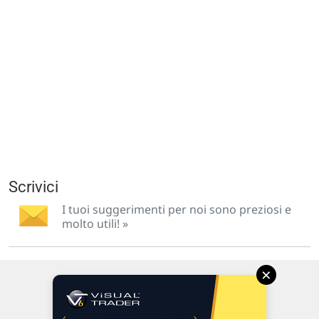
Scrivici
I tuoi suggerimenti per noi sono preziosi e
molto utili! »
×
Via Macanno, 38/A