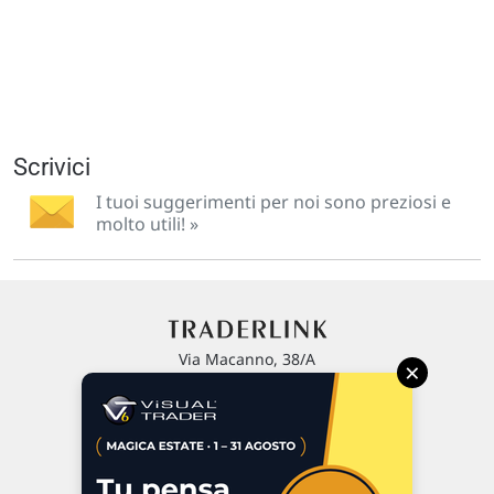
Scrivici
I tuoi suggerimenti per noi sono preziosi e
molto utili! »
Via Macanno, 38/A
×
47923 Rimini
P.IVA 02 452 460 401
Chi siamo