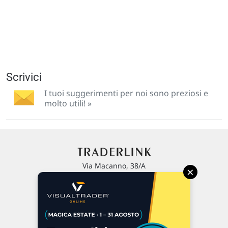
Scrivici
I tuoi suggerimenti per noi sono preziosi e
molto utili! »
Via Macanno, 38/A
×
47923 Rimini
P.IVA 02 452 460 401
Chi siamo