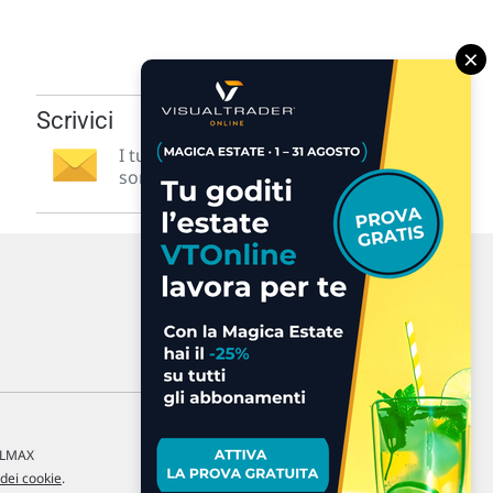
×
Scrivici
I tuoi suggerimenti per noi
sono preziosi e molto utili! »
a LMAX
 dei cookie
.