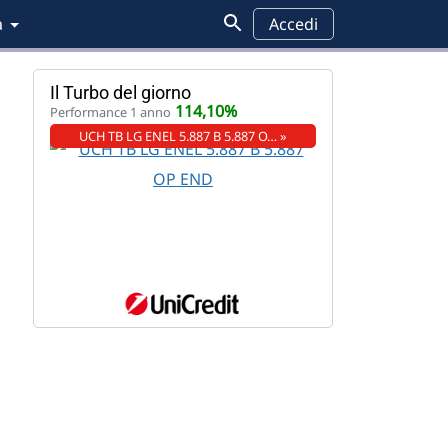
a
Accedi
Il Turbo del giorno
114,10%
Performance 1 anno
UCH TB LG ENEL 5.887 B 5.887 O… »