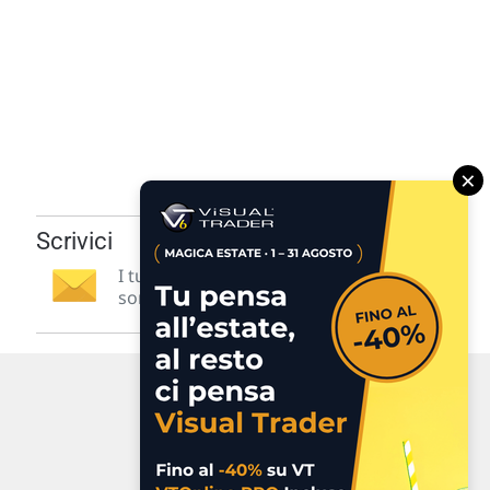
×
Scrivici
I tuoi suggerimenti per noi
sono preziosi e molto utili! »