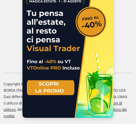
47923 Rimini
P.IVA 02 452 460 401
Chi siamo
Commenti e segnalazioni
Contattaci
Copyright © 1996-2026 Traderlink Italia s.r.l.
BORSA ITALIANA Quotazioni di borsa differite di 15 min. / MERCATO USA
Dati differiti di 15 min. (fonte Intrinio) / FOREX Quotazioni fornite da LMAX
L'utilizzo di questo sito implica l'accettazione delle nostre
Condizioni di
utilizzo
, del
Disclaimer MAR
, delle
Politiche sulla privacy
e dell'
Utilizzo dei
cookie
.