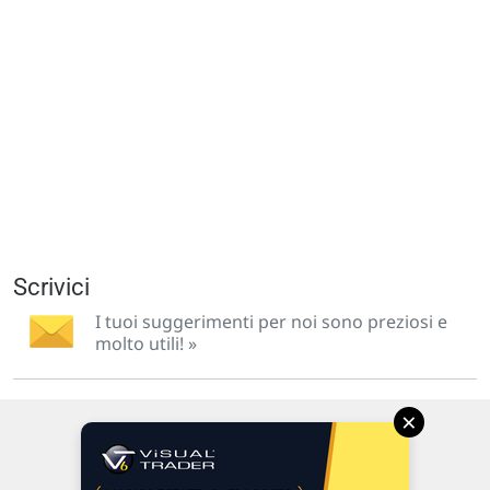
Scrivici
I tuoi suggerimenti per noi sono preziosi e
molto utili! »
×
Via Macanno, 38/A