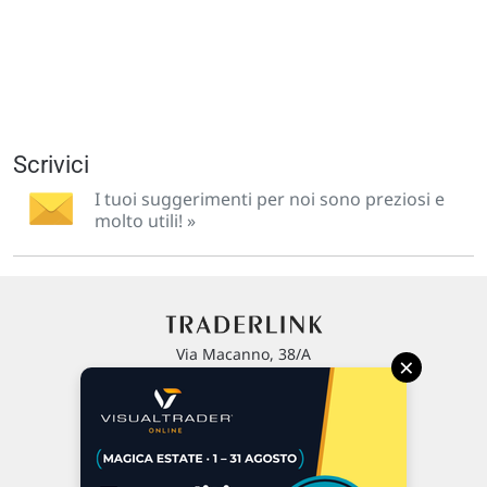
Scrivici
I tuoi suggerimenti per noi sono preziosi e
molto utili! »
Via Macanno, 38/A
×
47923 Rimini
P.IVA 02 452 460 401
Chi siamo