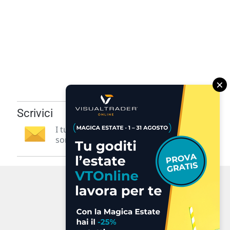
×
Scrivici
I tuoi suggerimenti per noi
sono preziosi e molto utili! »