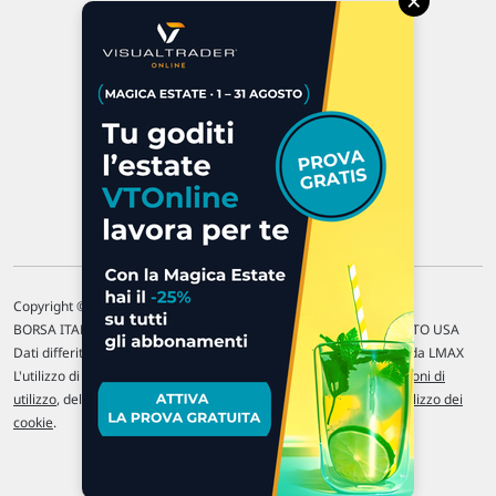
×
47923 Rimini
P.IVA 02 452 460 401
Chi siamo
Commenti e segnalazioni
Contattaci
Copyright © 1996-2026 Traderlink Italia s.r.l.
BORSA ITALIANA Quotazioni di borsa differite di 15 min. / MERCATO USA
Dati differiti di 15 min. (fonte Intrinio) / FOREX Quotazioni fornite da LMAX
L'utilizzo di questo sito implica l'accettazione delle nostre
Condizioni di
utilizzo
, del
Disclaimer MAR
, delle
Politiche sulla privacy
e dell'
Utilizzo dei
cookie
.