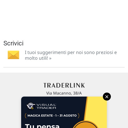
Scrivici
I tuoi suggerimenti per noi sono preziosi e
molto utili! »
Via Macanno, 38/A
×
47923 Rimini
P.IVA 02 452 460 401
Chi siamo