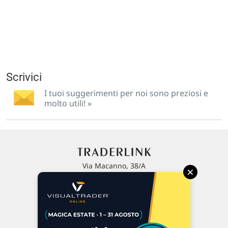
Scrivici
I tuoi suggerimenti per noi sono preziosi e
molto utili! »
Via Macanno, 38/A
×
47923 Rimini
P.IVA 02 452 460 401
Chi siamo