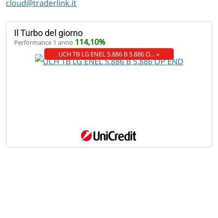
cloud@traderlink.it
Il Turbo del giorno
114,10%
Performance 1 anno
UCH TB LG ENEL 5.886 B 5.886 O… »