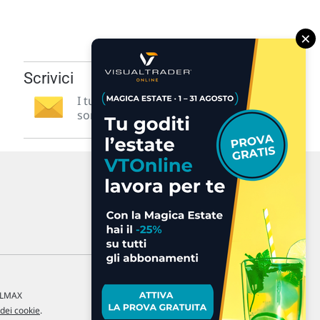
×
Scrivici
I tuoi suggerimenti per noi
sono preziosi e molto utili! »
a LMAX
 dei cookie
.