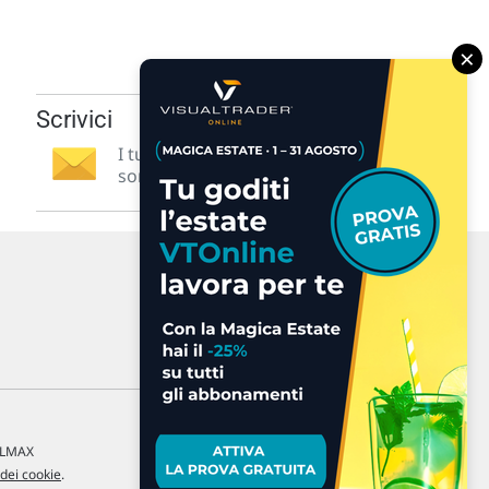
×
Scrivici
I tuoi suggerimenti per noi
sono preziosi e molto utili! »
a LMAX
 dei cookie
.