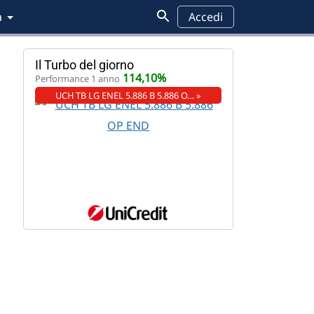
a
Accedi
Il Turbo del giorno
114,10%
Performance 1 anno
UCH TB LG ENEL 5.886 B 5.886 O… »