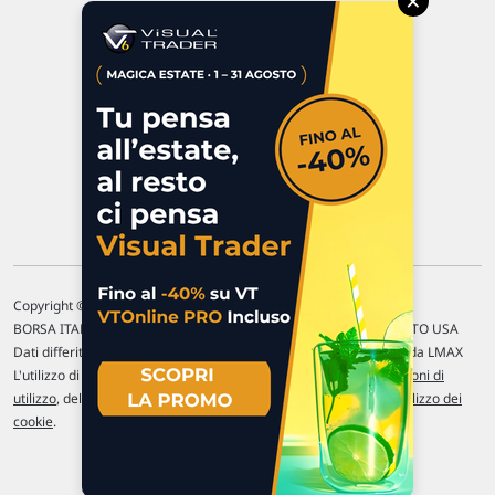
×
47923 Rimini
P.IVA 02 452 460 401
Chi siamo
Commenti e segnalazioni
Contattaci
Copyright © 1996-2026 Traderlink Italia s.r.l.
BORSA ITALIANA Quotazioni di borsa differite di 15 min. / MERCATO USA
Dati differiti di 15 min. (fonte Intrinio) / FOREX Quotazioni fornite da LMAX
L'utilizzo di questo sito implica l'accettazione delle nostre
Condizioni di
utilizzo
, del
Disclaimer MAR
, delle
Politiche sulla privacy
e dell'
Utilizzo dei
cookie
.