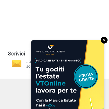
×
Scrivici
I tuoi suggerimenti per noi
sono preziosi e molto utili! »