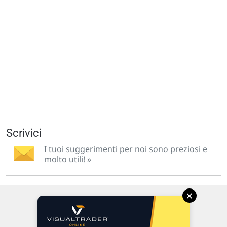
Scrivici
I tuoi suggerimenti per noi sono preziosi e
molto utili! »
×
Via Macanno, 38/A