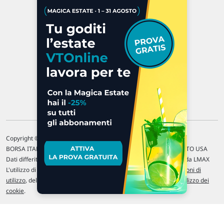
47923 Rimini
P.IVA 02 452 460 401
Chi siamo
Commenti e segnalazioni
Contattaci
Copyright © 1996-2026 Traderlink Italia s.r.l.
BORSA ITALIANA Quotazioni di borsa differite di 15 min. / MERCATO USA
Dati differiti di 15 min. (fonte Intrinio) / FOREX Quotazioni fornite da LMAX
L'utilizzo di questo sito implica l'accettazione delle nostre
Condizioni di
utilizzo
, del
Disclaimer MAR
, delle
Politiche sulla privacy
e dell'
Utilizzo dei
cookie
.