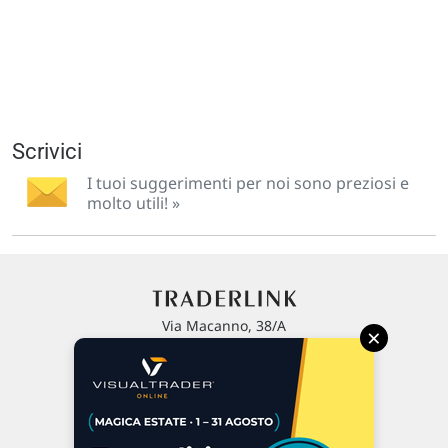
Scrivici
I tuoi suggerimenti per noi sono preziosi e
molto utili! »
Via Macanno, 38/A
×
47923 Rimini
P.IVA 02 452 460 401
Chi siamo